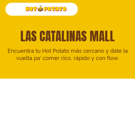
LAS CATALINAS MALL
Encuentra tu Hot Potato más cercano y date la
vuelta pa' comer rico, rápido y con flow.
EMPRESA
INICIO
Historia
Empleo
LOCALIZACIONES
Plaza Las Américas
Plaza Carolina
Plaza del Caribe
Plaza del Norte
Mayagüez Mall